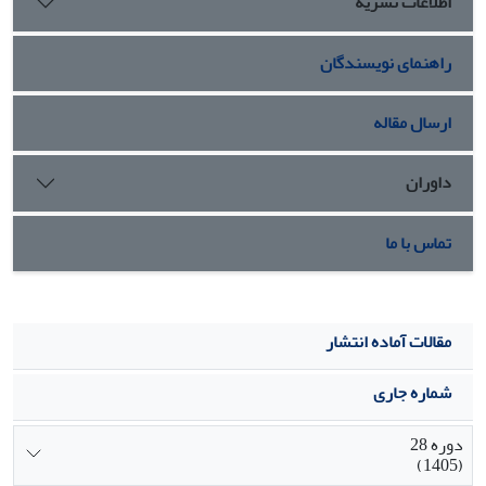
اطلاعات نشریه
میزان 42/1370 گرم در مترمربع حاصل شد که در مقایسه با تیمار
بدون پرایم و عدم مصرف کود سولفات روی 6/9 درصد افزایش
راهنمای نویسندگان
تولید داشت.
ارسال مقاله
داوران
تماس با ما
مقالات آماده انتشار
شماره جاری
دوره 28
(1405)