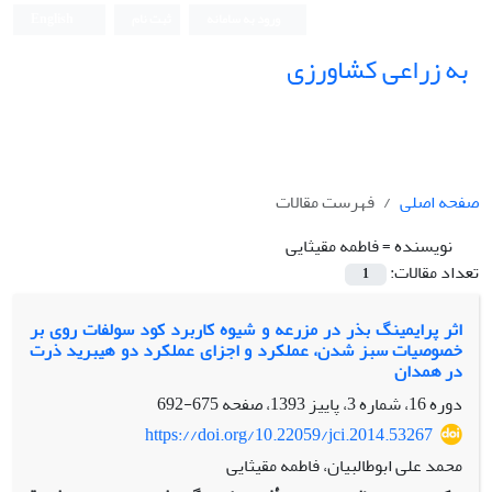
ورود به سامانه
ثبت نام
English
به زراعی کشاورزی
صفحه اصلی
فهرست مقالات
نویسنده =
فاطمه مقیثایی
تعداد مقالات:
1
اثر پرایمینگ بذر در مزرعه و شیوه کاربرد کود سولفات روی بر
خصوصیات سبز شدن، عملکرد و اجزای عملکرد دو هیبرید ذرت
در همدان
دوره 16، شماره 3، پاییز 1393، صفحه
675-692
https://doi.org/10.22059/jci.2014.53267
محمد علی ابوطالبیان، فاطمه مقیثایی