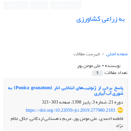
ورود به سامانه
ثبت نام
English
به زراعی کشاورزی
صفحه اصلی
فهرست مقالات
نویسنده =
علی مومن پور
تعداد مقالات:
5
پاسخ برخی از ژنوتیب‌های انتخابی انار (Punica granatum) به
شوری آب آبیاری
دوره 21، شماره 3، پاییز 1398، صفحه
303-321
https://doi.org/10.22059/jci.2019.277980.2183
فاطمه احمدی، علی مومن پور، مریم دهستانی اردکانی، جلال غلام
نژاد