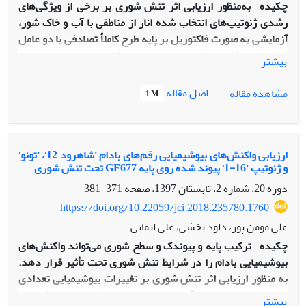
چکیده
به‌منظور ارزیابی اثر تنش شوری بر برخی از ویژگی‌های
رشدی ژنوتیپ‌های انتخاب شده انار از مناطقی با آب و خاک شور،
آزمایشی به صورت فاکتوریل بر پایه طرح کاملأ تصادفی با دو عامل
ژنوتیپ در 4 سطح (’وحشی بابلسر‘، ’نرک لاسجرد سمنان‘، ’چاه
بیشتر
افضل‘ و ’وشیک ترش سروان‘) و شوری آب آبیاری در پنج سطح (1،
3، 5، 7 و 9 دسی‌زیمنس‌برمتر)، انجام شد. نتایج نشان داد که نوع
اصل مقاله
مشاهده مقاله
1 M
ژنوتیپ و سطح شوری بر تغییرات صفات مورفولوژیک، فیزیولوژیک
و غلظت عناصر غذایی موثر است. در تمامی ژنوتیپ‌های مطالعه
شده با افزایش سطح شوری، شاخص‌های رشد شامل ارتفاع شاخه،
قطر شاخه، تعداد برگ کل، درصد برگ‌های سبز، وزن تر و خشک
ارزیابی واکنش‌های بیوشیمیایی رقم‌های بادام ’شاهرود 12‘، ’تونو‘
و ژنوتیپ ’16-1‘ پیوند شده روی پایه GF677 تحت تنش شوری
اندام هوایی، محتوی رطوبت نسبی، شاخص کلروفیل، کلروفیل a، b
و کل، کاهش و درصد برگ‌های نکروزه، درصد برگ‌های ریزش
دوره 20، شماره 2، تابستان 1397، صفحه
371-381
یافته، نسبت وزن تر ریشه به وزن تر اندام هوایی، درصد نشت
https://doi.org/10.22059/jci.2018.235780.1760
یونی، درصد سدیم، درصد کلر، نسبت سدیم به پتاسیم برگ‌ها،
علی مومن پور، داود بخشی، علی ایمانی
افزایش یافتند ولی میزان کاهش و افزایش در صفات اندازه‌گیری
چکیده
ترکیب پایه و پیوندک و سطح شوری می‌تواند واکنش‌های
شده در بین ژنوتیپ‌های مطالعه شده با یکدیگر اختلاف معنی‌داری
بیوشیمیایی بادام را در شرایط تنش شوری تحت تأثیر قرار دهد.
داشتند. در این تحقیق در مجموع، ژنوتیپ‌های ’چاه افضل‘ و
به منظور ارزیابی اثر تنش شوری بر تغییرات بیوشیمیایی تعدادی
’وشیک ترش سراوان‘ به‌ترتیب به عنوان متحمل‌ترین و
از ژنوتیپ‌های بادام، آزمایشی با دو عامل ژنوتیپ در 4 سطح
بیشتر
حساس‌ترین ژنوتیپ‌ها به شوری انتخاب شدند. ژنوتیپ چاه افضل