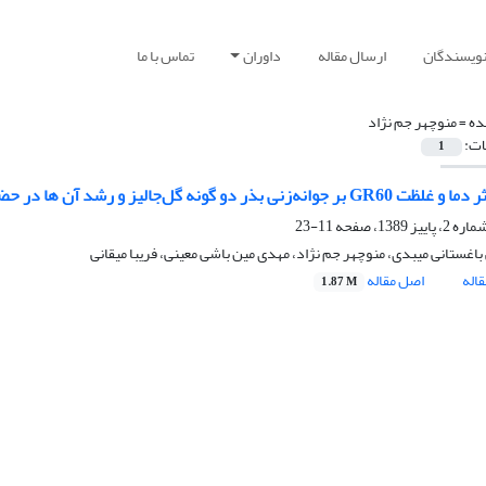
نویسندگان
ارسال مقاله
داوران
تماس با ما
ده =
منوچهر جم نژاد
ات:
1
ی بذر دو گونه گل‌جالیز و رشد آن ها در حضور گوجه‌فرنگی و توتون
11-23
اغستانی میبدی، منوچهر جم نژاد، مهدی مین باشی معینی، فریبا میقانی
اله
اصل مقاله
1.87 M