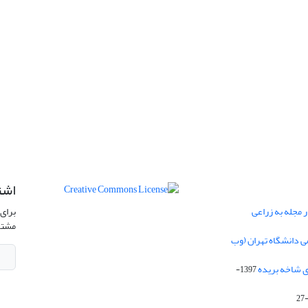
اشت
 مجله به زراعی
برای 
مشتر
ی دانشگاه تهران (وب
ی شاخه بریده
1397-