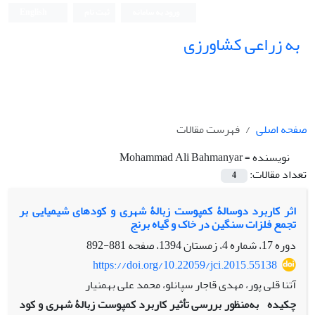
ورود به سامانه
ثبت نام
English
به زراعی کشاورزی
صفحه اصلی
فهرست مقالات
نویسنده =
Mohammad Ali Bahmanyar
تعداد مقالات:
4
اثر کاربرد دوسالۀ کمپوست زبالۀ شهری و کودهای شیمیایی بر
تجمع فلزات سنگین در خاک و گیاه برنج
دوره 17، شماره 4، زمستان 1394، صفحه
881-892
https://doi.org/10.22059/jci.2015.55138
آتنا قلی پور، مهدی قاجار سپانلو، محمد علی بهمنیار
چکیده
به‌منظور بررسی تأثیر کاربرد کمپوست زبالۀ شهری و کود