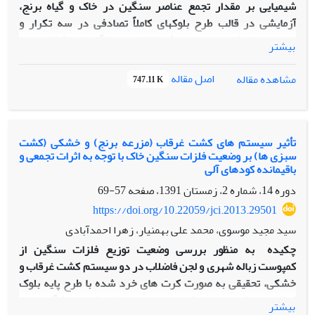
شیمیایی بر مقدار تجمع عناصر سنگین در خاک و گیاه برنج،
آزمایشی در قالب طرح بلوک­های کاملاً تصادفی در سه تکرار و
چهارده تیمار کودی، در مزرعۀ تحقیقاتی دانشگاه علوم کشاورزی و
بیشتر
منابع طبیعی ساری در سال­های زراعی 88-1378 اجرا شد. تیمارهای
کودی شامل تیمار شاهد، تیمار کود شیمیایی، 15، 30 و 45 تن
اصل مقاله
مشاهده مقاله
747.11 K
کمپوست بدون کود شیمیایی و 15، 30 و 45 تن کمپوست به‌همراه
مقادیر 25، 50 و 75 درصد کود شیمیایی بودند. کاربرد دوسالۀ
کمپوست در خاک بر مقدار قابل جذب هیچ­یک از عناصر سنگین
افزایش معناداری نداشت، اما در ریشۀ گیاه برنج عنصر سرب، در
تأثیر سیستم های کشت غرقاب (مزرعه برنج) و خشکی (کشت
سبزی ها) بر وضعیت فلزات سنگین خاک با توجه به اثرات تجمعی و
اندام هوایی سرب، کادمیوم، نیکل و کروم و در دانۀ تنها کادمیوم
باقیمانده کودهای آلی
افزایش معناداری در اثر کاربرد کمپوست نشان داد. در ضمن در
دوره 14، شماره 2، زمستان 1391، صفحه
57-69
تیمار 45 تن کمپوست زبالۀ شهری + 75 درصد کود شیمیایی
حداکثر مقدار عناصر سنگین تجمع یافت. ازاین‌رو با کاربرد
https://doi.org/10.22059/jci.2013.29501
کمپوست زبالۀ شهری، مقدار فلز سنگین در خاک و گیاه افزایش
سید مجید موسوی، محمد علی بهمنیار، زهرا احمدآبادی
یافت، اما غلظت آنها تا دو سال کمتر از محدودۀ سمیت عناصر مورد
چکیده
به منظور بررسی وضعیت توزیع فلزات سنگین از
مطالعه بود.
کمپوست زباله شهری و لجن فاضلاب در دو سیستم کشت غرقاب و
خشکی، تحقیقی به صورت کرت های خرد شده با طرح پایه بلوک
کامل تصادفی با سه تکرار در مزرعه پژوهشی دانشگاه علوم
بیشتر